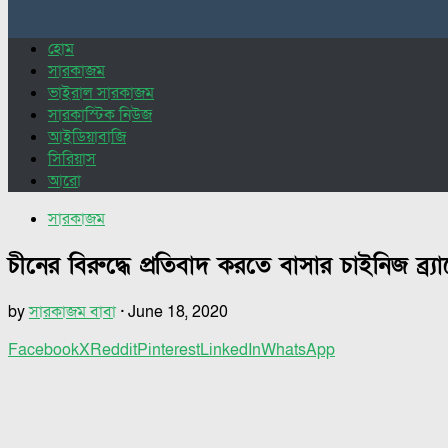
for:
হোম
সারকাজম
ভাইরাল সারকাজম
সারকাস্টিক নিউজ
আইডিয়াবাজি
সিরিয়াস
আরো
সারকাজম
চীনের বিরুদ্ধে প্রতিবাদ করতে বাসার চাইনিজ ব্র‍
by
সারকাজম বাবা
·
June 18, 2020
Facebook
X
Reddit
Pinterest
LinkedIn
WhatsApp