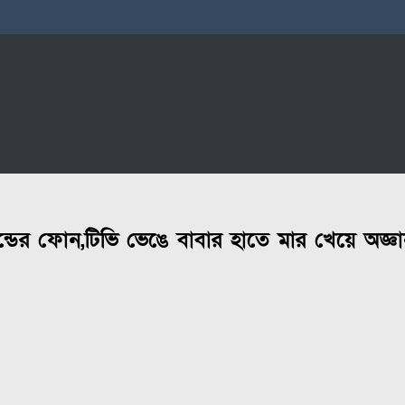
্যান্ডের ফোন,টিভি ভেঙে বাবার হাতে মার খেয়ে অজ্ঞ