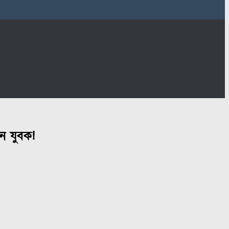
ান যুবক!