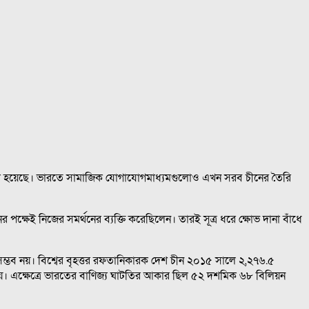
দেয়া হয়েছে। ভারতে সামাজিক যোগাযোগমাধ্যমগুলোও এখন সরব চীনের তৈরি
 পক্ষেই নিজের সমর্থনের ব্যক্তি করেছিলেন। তারই সূত্র ধরে ক্ষোভ দানা বাঁধে
সম্ভব নয়। বিশ্বের বৃহত্তর রফতানিকারক দেশ চীন ২০১৫ সালে ২,২৭৬.৫
 হয়। এক্ষেত্রে ভারতের বাণিজ্য ঘাটতির আকার ছিল ৫২ দশমিক ৬৮ বিলিয়ন