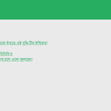
 বাঁচতে এই বুদ্ধি টিম ইন্ডিয়ার!
বিসিবি’র
াকায় চলে এলো জুনায়েদ!