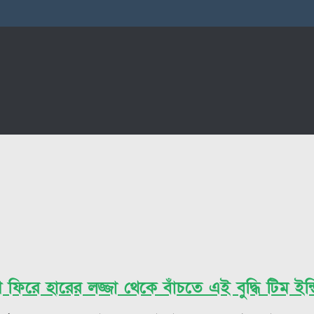
িরে হারের লজ্জা থেকে বাঁচতে এই বুদ্ধি টিম ইন্ড