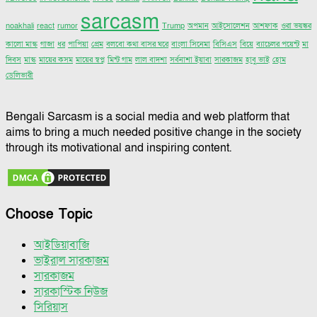
sarcasm
noakhali
react
rumor
Trump
অপমান
আইসোলেশন
আশফাক
ওরা ভয়ঙ্কর
কালো মাস্ক
গাজা
ধর
পাপিয়া
প্রেম
বলবো কথা বাসর ঘরে
বাংলা সিনেমা
বিসিএস
বিয়ে
ব্যাচেলর পয়েন্ট
মা
দিবস
মাস্ক
মায়ের কসম
মায়ের স্বপ্ন
মিন্ট গাম
লাল বাদশা
সর্বনাশা ইয়াবা
সারকাজম
হাবু ভাই
হোম
ডেলিভারী
Bengali Sarcasm is a social media and web platform that
aims to bring a much needed positive change in the society
through its motivational and inspiring content.
Choose Topic
আইডিয়াবাজি
ভাইরাল সারকাজম
সারকাজম
সারকাস্টিক নিউজ
সিরিয়াস