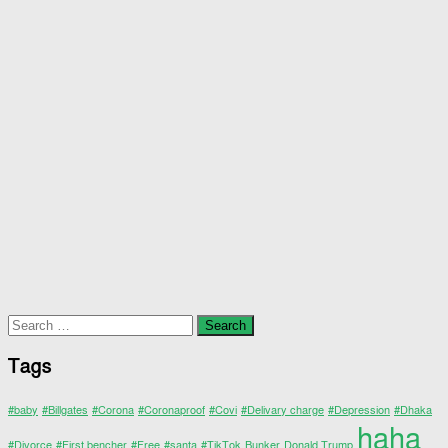
Search
for:
Tags
#baby
#Billgates
#Corona
#Coronaproof
#Covi
#Delivary charge
#Depression
#Dhaka
haha
#Divorce
#First bencher
#Free
#santa
#TikTok
Bunker
Donald Trump