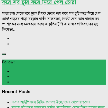
করে সব চুরি করে নিয়ে গেল চোর!
সান্তা ক্লজ সেজে ঘরে ঢুকে গিফট দেবার নাম করে সব চুরি করে নিয়ে গেল
চোর! শহরের পাড়া-মহল্লার বর্ণিল সাজসজ্জা, গিফট কেনা আর বাহারি সব
পোশাকের সঙ্গে চমৎকার চোঙা আকৃতির টুপি আমাদের প্রতিবছরের ২৫
ডিসেম্বর...
Follow:
Recent Posts
এবার আইপিএলে নিষিদ্ধ ঘোষণা ইংল্যান্ডের খেলোয়াড়দের!
দারাজ ডট কমে হ্যালমেট অর্ডার কোহলিদের দেশে ফিরে হারের লজ্জা