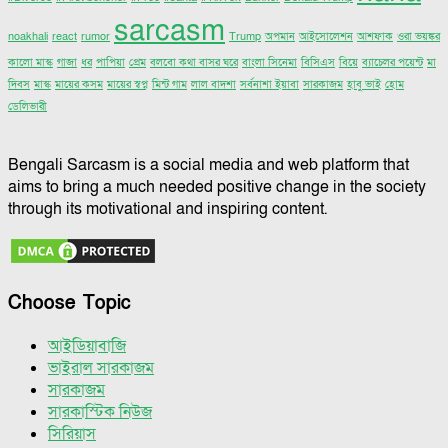
sarcasm
noakhali
react
rumor
Trump
অপমান
আইসোলেশন
আশফাক
ওরা ভয়ঙ্কর
কালো মাস্ক
গাজা
ধর
পাপিয়া
প্রেম
বলবো কথা বাসর ঘরে
বাংলা সিনেমা
বিসিএস
বিয়ে
ব্যাচেলর পয়েন্ট
মা
দিবস
মাস্ক
মায়ের কসম
মায়ের স্বপ্ন
মিন্ট গাম
লাল বাদশা
সর্বনাশা ইয়াবা
সারকাজম
হাবু ভাই
হোম
ডেলিভারী
Bengali Sarcasm is a social media and web platform that
aims to bring a much needed positive change in the society
through its motivational and inspiring content.
Choose Topic
আইডিয়াবাজি
ভাইরাল সারকাজম
সারকাজম
সারকাস্টিক নিউজ
সিরিয়াস