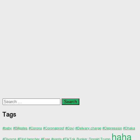
Search
for:
Tags
#baby
#Billgates
#Corona
#Coronaproof
#Covi
#Delivary charge
#Depression
#Dhaka
haha
#Divorce
#First bencher
#Free
#santa
#TikTok
Bunker
Donald Trump