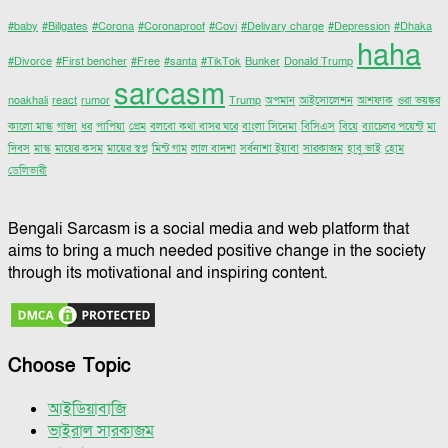
#baby
#Billgates
#Corona
#Coronaproof
#Covi
#Delivary charge
#Depression
#Dhaka
haha
#Divorce
#First bencher
#Free
#santa
#TikTok
Bunker
Donald Trump
sarcasm
noakhali
react
rumor
Trump
অপমান
আইসোলেশন
আশফাক
ওরা ভয়ঙ্কর
কালো মাস্ক
গাজা
ধর
পাপিয়া
প্রেম
বলবো কথা বাসর ঘরে
বাংলা সিনেমা
বিসিএস
বিয়ে
ব্যাচেলর পয়েন্ট
মা
দিবস
মাস্ক
মায়ের কসম
মায়ের স্বপ্ন
মিন্ট গাম
লাল বাদশা
সর্বনাশা ইয়াবা
সারকাজম
হাবু ভাই
হোম
ডেলিভারী
Bengali Sarcasm is a social media and web platform that
aims to bring a much needed positive change in the society
through its motivational and inspiring content.
Choose Topic
আইডিয়াবাজি
ভাইরাল সারকাজম