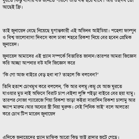
ঘুরতে কিন্তু বাসায় বউ জানতে পারলে ভাত বন্ধ হয়ে যাবে। আর ওইসব তো
আছেই ফ্রি।
তাই জুনায়েদ বেছে নিয়েছে যুগান্তকারী এই অভিনব আইডিয়া। পহেলা ফাল্গুন
ও বিশ্ব ভালোবাসা দিবসে কাল ঢাকা শহরে রিকশা নিয়ে বের হবেন প্রেমিক
জুনায়েদ।
জুনায়েদ আমাদের এই প্ল্যান সম্পর্কে বিস্তারিত জানান।তারপর আমরা জিজ্ঞেস
করি আচ্ছা আপনার বউ যদি জিজ্ঞেস করে
‘কি গো আজ বাইরে বেড় হবা না? তাহলে কি বলবেন?’
তিনি হতাশ চোখমুখ করে বললেন, ‘কি আর বলমু।কমু যে আজ ঘুরতে
যাওয়ার মুড নাই অফিসে বিরাট চাপ।বইলা লুঙ্গি পইড়া বাইরে বের হয়া যামু।
তারপর সোজা গ্যারেজে গিয়া রিকশা ভাড়া কইরা সারাদিন রিকশা চালামু আর
ক্ষ্যাপ মারুম।আর অন্যের স্ত্রী নিয়া ঘুরুক। সেই পিনিক ভাই’ বলে আলতো
করে চোখ টিপ মারেন জুনায়েদ
এদিকে জুনায়েদের প্ল্যান মাফিক আরো কিছু ভাই ব্রাদার জুটে গেছে।