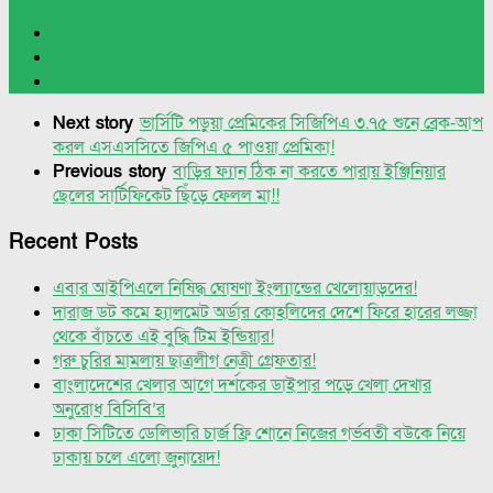
Next story
ভার্সিটি পড়ুয়া প্রেমিকের সিজিপিএ ৩.৭৫ শুনে ব্রেক-আপ
করল এসএসসিতে জিপিএ ৫ পাওয়া প্রেমিকা!
Previous story
বাড়ির ফ্যান ঠিক না করতে পারায় ইঞ্জিনিয়ার
ছেলের সার্টিফিকেট ছিঁড়ে ফেলল মা!!
Recent Posts
এবার আইপিএলে নিষিদ্ধ ঘোষণা ইংল্যান্ডের খেলোয়াড়দের!
দারাজ ডট কমে হ্যালমেট অর্ডার কোহলিদের দেশে ফিরে হারের লজ্জা
থেকে বাঁচতে এই বুদ্ধি টিম ইন্ডিয়ার!
গরু চুরির মামলায় ছাত্রলীগ নেত্রী গ্রেফতার!
বাংলাদেশের খেলার আগে দর্শকের ডাইপার পড়ে খেলা দেখার
অনুরোধ বিসিবি’র
ঢাকা সিটিতে ডেলিভারি চার্জ ফ্রি শোনে নিজের গর্ভবতী বউকে নিয়ে
ঢাকায় চলে এলো জুনায়েদ!