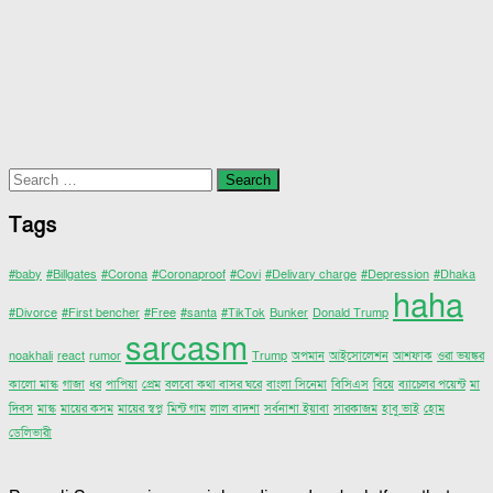
Search
for:
Tags
#baby
#Billgates
#Corona
#Coronaproof
#Covi
#Delivary charge
#Depression
#Dhaka
haha
#Divorce
#First bencher
#Free
#santa
#TikTok
Bunker
Donald Trump
sarcasm
noakhali
react
rumor
Trump
অপমান
আইসোলেশন
আশফাক
ওরা ভয়ঙ্কর
কালো মাস্ক
গাজা
ধর
পাপিয়া
প্রেম
বলবো কথা বাসর ঘরে
বাংলা সিনেমা
বিসিএস
বিয়ে
ব্যাচেলর পয়েন্ট
মা
দিবস
মাস্ক
মায়ের কসম
মায়ের স্বপ্ন
মিন্ট গাম
লাল বাদশা
সর্বনাশা ইয়াবা
সারকাজম
হাবু ভাই
হোম
ডেলিভারী