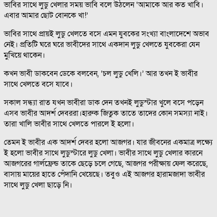
ভাবির সাথে লুডু খেলার সময় ভাবি বলে উঠলেন ‘আমাকে আর কত খাবি।
এবার আমার ছোট বোনকে খা!’
ভাবির সাথে প্রায়ই লুডু খেলতে বসে এমন যুবকের সংখ্যা বাংলাদেশে অভাব
নেই। প্রতিটি ঘরে ঘরে ভাবীদের সাথে একদান লুডু খেলতে যুবকেরা যেন
মুখিয়ে থাকেন।
কখন ভাবী ডাকবেন ডেকে বলবেন, ‘চল লুডু খেলি।’ আর তখন ই ভাবীর
সাথে খেলতে বসে যাবে।
সকাল সন্ধ্যা রাত যখন ভাবীরা ডাক দেন তখনই লুডুস্টার খুলে বসে পড়েন
এসব ভাবীর আদর্শ দেবররা।হারুক জিতুক তাতে তাদের কোন সমস্যা নাই।
তারা খালি ভাবীর সাথে খেলতে পারলে ই হলো।
তেমন ই ভাবীর এক আদর্শ দেবর হলো আজগর। যার জীবনের একমাত্র লক্ষ্যে
ই হলো ভাবীর সাথে লুডুস্টারে লুডু খেলা। ভাবীর সাথে লুডু খেলার কারনে
আজগরের গার্লফ্রেন্ড তাকে ছেড়ে চলে গেছে, আজগর পরীক্ষায় ফেল করেছে,
বাসায় মায়ের হাতে পেঁদানি খেয়েছে। তবুও এই আজগর হারামজাদা ভাবীর
সাথে লুডু খেলা ছাড়ে নি।