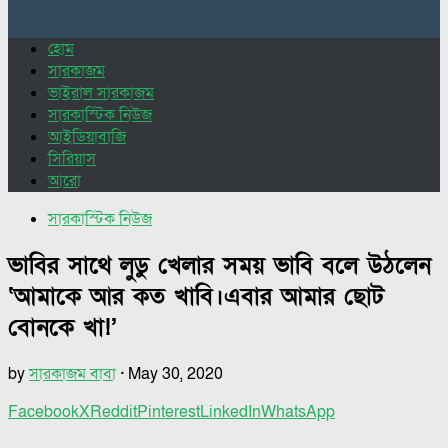
for:
হোম
সারকাজম
ভাইরাল সারকাজম
সারকাস্টিক নিউজ
আইডিয়াবাজি
সিরিয়াস
আরো
সারকাস্টিক নিউজ
ভাবির সাথে লুডু খেলার সময় ভাবি বলে উঠলেন
‘আমাকে আর কত খাবি।এবার আমার ছোট
বোনকে খা!’
by
সারকাজম বাবা
·
May 30, 2020
Facebook
X
Reddit
Pinterest
LinkedIn
WhatsApp